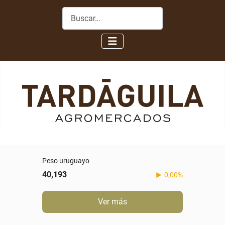
Buscar
Peso uruguayo
40,193
0,00%
Ver más