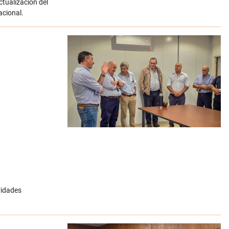
ctualización del
acional.
ridades