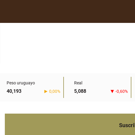
Peso uruguayo
Real
40,193
5,088
0,00%
-0,60%
Suscri