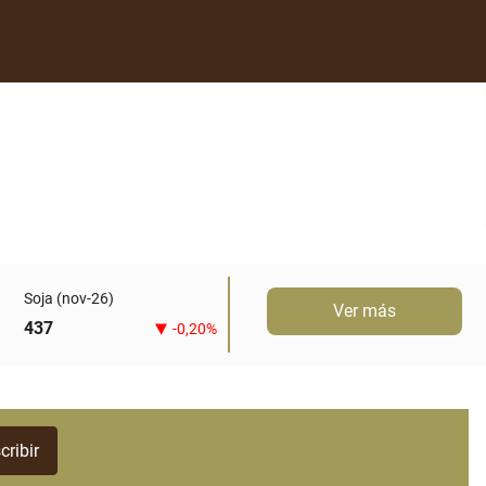
Soja (nov-26)
Ver más
437
-0,20%