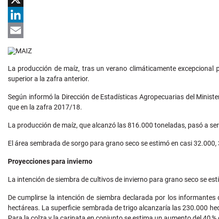
X
LinkedIn
Email
La producción de maíz, tras un verano climáticamente excepcional pa
superior a la zafra anterior.
Según informó la Dirección de Estadísticas Agropecuarias del Minis
que en la zafra 2017/18.
La producción de maíz, que alcanzó las 816.000 toneladas, pasó a ser
El área sembrada de sorgo para grano seco se estimó en casi 32.000,
Proyecciones para invierno
La intención de siembra de cultivos de invierno para grano seco se es
De cumplirse la intención de siembra declarada por los informantes 
hectáreas. La superficie sembrada de trigo alcanzaría las 230.000 he
Para la colza y la carinata en conjunto se estima un aumento del 40 % d