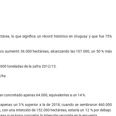
tárea, lo que significa un récord histórico en Uruguay y que fue 75%
 seco aumentó 36.000 hectáreas, alcanzando las 107.000, un 50 % más
.000 toneladas de la zafra 2012/13.
g/ha
bían concretado apenas 64.000, equivalentes a un 14 %.
rno apenas un 3 % superior a la de 2018, cuando se sembraron 460.000
, con una intención de 152.000 hectáreas, estaría un 12 % por debajo.
eas si se logra concretar la intención recogida en la encuesta.