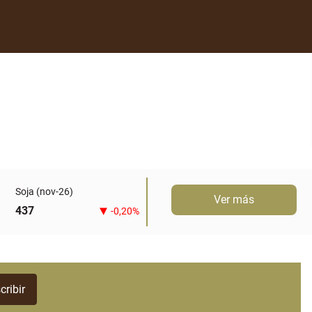
Soja (nov-26)
Ver más
437
-0,20%