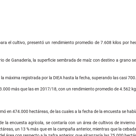
ra el cultivo, presentó un rendimiento promedio de 7.608 kilos por hec
terio de Ganadería, la superficie sembrada de maíz con destino a grano
 la máxima registrada por la DIEA hasta la fecha, superando las casi 700
 3.000 más que las en 2017/18, con un rendimiento promedio de 4.562 k
timó en 474.000 hectáreas, de las cuales a la fecha de la encuesta se ha
de la encuesta agrícola, se contaría con un área de cultivos de invie
ctáreas, un 13 % más que en la campaña anterior, mientras que la cebada
el área con respecto a la zafra anterior, que alcanzaría las 75.000 hectár