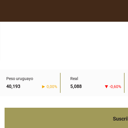
Peso uruguayo
Real
40,193
5,088
0,00%
-0,60%
Suscri