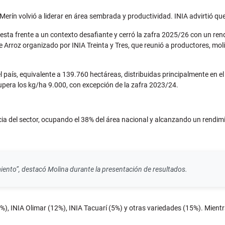
erín volvió a liderar en área sembrada y productividad. INIA advirtió que
sta frente a un contexto desafiante y cerró la zafra 2025/26 con un ren
de Arroz organizado por INIA Treinta y Tres, que reunió a productores, moli
 país, equivalente a 139.760 hectáreas, distribuidas principalmente en el 
 supera los kg/ha 9.000, con excepción de la zafra 2023/24.
cia del sector, ocupando el 38% del área nacional y alcanzando un rendim
nto”, destacó Molina durante la presentación de resultados.
, INIA Olimar (12%), INIA Tacuarí (5%) y otras variedades (15%). Mientras