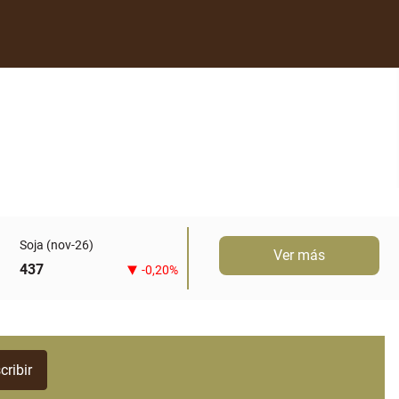
Soja (nov-26)
Ver más
437
-0,20%