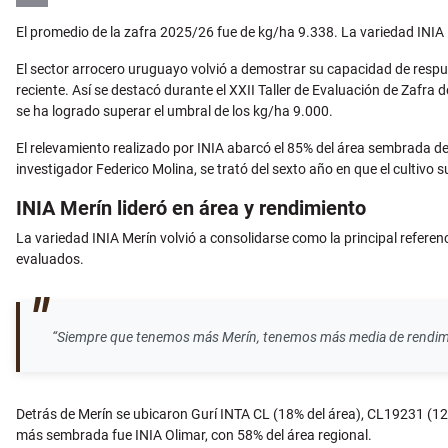
Email
El promedio de la zafra 2025/26 fue de kg/ha 9.338. La variedad INIA M
El sector arrocero uruguayo volvió a demostrar su capacidad de respue
reciente. Así se destacó durante el XXII Taller de Evaluación de Zafra 
se ha logrado superar el umbral de los kg/ha 9.000.
El relevamiento realizado por INIA abarcó el 85% del área sembrada del
investigador Federico Molina, se trató del sexto año en que el cultivo
INIA Merín lideró en área y rendimiento
La variedad INIA Merín volvió a consolidarse como la principal referen
evaluados.
“Siempre que tenemos más Merín, tenemos más media de rendimie
Detrás de Merín se ubicaron Gurí INTA CL (18% del área), CL19231 (12%)
más sembrada fue INIA Olimar, con 58% del área regional.