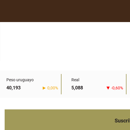
Peso uruguayo
Real
40,193
5,088
0,00%
-0,60%
Suscri