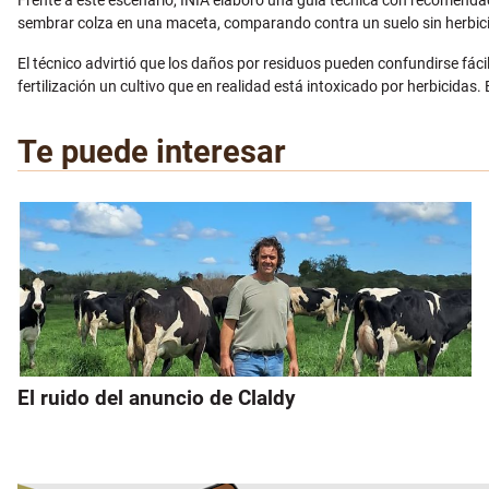
Frente a este escenario, INIA elaboró una guía técnica con recomenda
sembrar colza en una maceta, comparando contra un suelo sin herbicida.
El técnico advirtió que los daños por residuos pueden confundirse fá
fertilización un cultivo que en realidad está intoxicado por herbicidas. 
Te puede interesar
El ruido del anuncio de Claldy