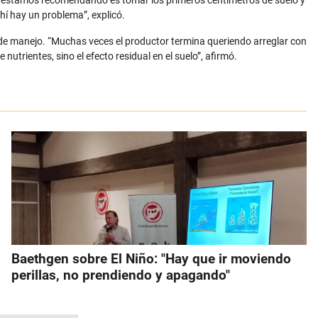
ue estamos recomendando es tomar los primeros centímetros de suelo y
hí hay un problema”, explicó.
 de manejo. “Muchas veces el productor termina queriendo arreglar con
nutrientes, sino el efecto residual en el suelo”, afirmó.
Baethgen sobre El Niño: "Hay que ir moviendo
perillas, no prendiendo y apagando"