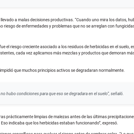
a llevado a malas decisiones productivas. “Cuando uno mira los datos, hu
 riesgo de enfermedades y problemas que no se arreglan con fungicidas
ue el riesgo creciente asociado a los residuos de herbicidas en el suelo,
istentes, cada vez aplicamos más mezclas y productos que demoran más t
ior impidió que muchos principios activos se degradaran normalmente.
 no hubo condiciones para que eso se degradara en el suelo”, señaló.
as prácticamente limpias de malezas antes de las últimas precipitaciones
Eso indicaba que los herbicidas estaban funcionando”, expresó.