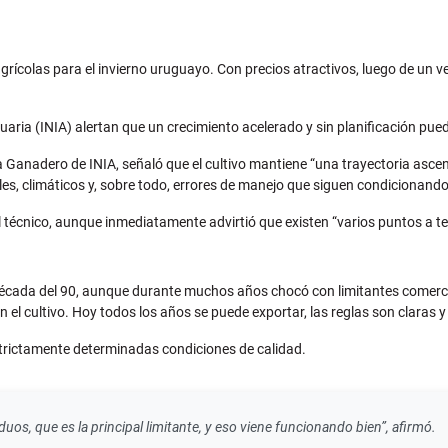
rícolas para el invierno uruguayo. Con precios atractivos, luego de un ver
cuaria (INIA) alertan que un crecimiento acelerado y sin planificación 
ola Ganadero de INIA, señaló que el cultivo mantiene “una trayectoria as
, climáticos y, sobre todo, errores de manejo que siguen condicionando l
el técnico, aunque inmediatamente advirtió que existen “varios puntos a t
 década del 90, aunque durante muchos años chocó con limitantes comerc
 cultivo. Hoy todos los años se puede exportar, las reglas son claras y 
trictamente determinadas condiciones de calidad.
uos, que es la principal limitante, y eso viene funcionando bien”, afirmó.