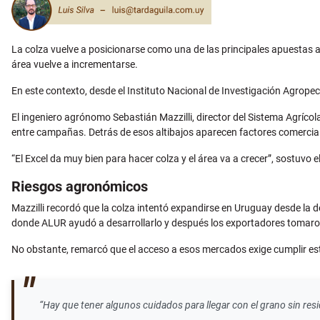
La colza vuelve a posicionarse como una de las principales apuestas ag
área vuelve a incrementarse.
En este contexto, desde el Instituto Nacional de Investigación Agrope
El ingeniero agrónomo Sebastián Mazzilli, director del Sistema Agríc
entre campañas. Detrás de esos altibajos aparecen factores comerciales
“El Excel da muy bien para hacer colza y el área va a crecer”, sostuvo 
Riesgos agronómicos
Mazzilli recordó que la colza intentó expandirse en Uruguay desde la
donde ALUR ayudó a desarrollarlo y después los exportadores tomaron el
No obstante, remarcó que el acceso a esos mercados exige cumplir es
“Hay que tener algunos cuidados para llegar con el grano sin resid