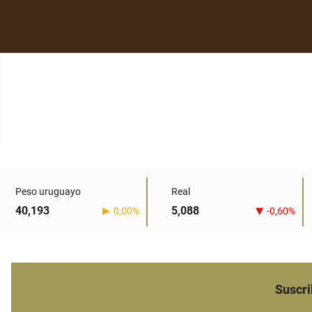
Peso uruguayo
Real
40,193
5,088
0,00%
-0,60%
Suscri