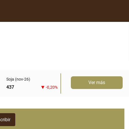
Soja (nov-26)
Ver más
437
-0,20%