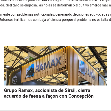
ciones específicas para evaluar el riesgo antes de sembrar colza. “Lo q
 Si el tallo se engrosa, las hojas se deforman o el cultivo emerge mal, a
cilmente con problemas nutricionales, generando decisiones equivocadas
Entonces fertilizamos con baja eficiencia porque el problema no es falta de 
Grupo Ramax, accionista de Sirsil, cierra
acuerdo de faena a façon con Concepción