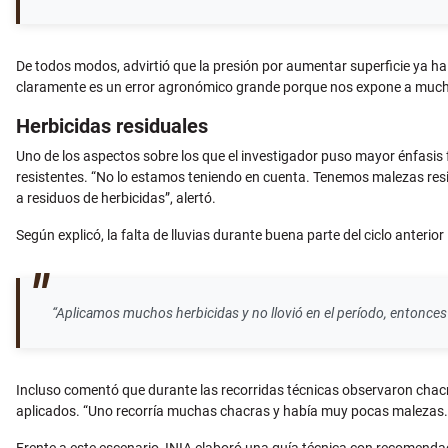
De todos modos, advirtió que la presión por aumentar superficie ya h
claramente es un error agronómico grande porque nos expone a mucho
Herbicidas residuales
Uno de los aspectos sobre los que el investigador puso mayor énfasis f
resistentes. “No lo estamos teniendo en cuenta. Tenemos malezas res
a residuos de herbicidas”, alertó.
Según explicó, la falta de lluvias durante buena parte del ciclo anter
“Aplicamos muchos herbicidas y no llovió en el período, entonces
Incluso comentó que durante las recorridas técnicas observaron chacr
aplicados. “Uno recorría muchas chacras y había muy pocas malezas. 