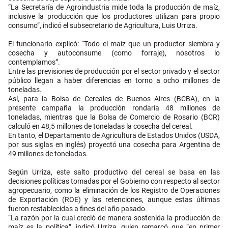
“La Secretaría de Agroindustria mide toda la producción de maíz,
inclusive la producción que los productores utilizan para propio
consumo”, indicó el subsecretario de Agricultura, Luis Urriza.
El funcionario explicó: “Todo el maíz que un productor siembra y
cosecha y autoconsume (como forraje), nosotros lo
contemplamos”.
Entre las previsiones de producción por el sector privado y el sector
público llegan a haber diferencias en torno a ocho millones de
toneladas.
Así, para la Bolsa de Cereales de Buenos Aires (BCBA), en la
presente campaña la producción rondaría 48 millones de
toneladas, mientras que la Bolsa de Comercio de Rosario (BCR)
calculó en 48,5 millones de toneladas la cosecha del cereal.
En tanto, el Departamento de Agricultura de Estados Unidos (USDA,
por sus siglas en inglés) proyectó una cosecha para Argentina de
49 millones de toneladas.
Según Urriza, este salto productivo del cereal se basa en las
decisiones políticas tomadas por el Gobierno con respecto al sector
agropecuario, como la eliminación de los Registro de Operaciones
de Exportación (ROE) y las retenciones, aunque estas últimas
fueron restablecidas a fines del año pasado.
“La razón por la cual creció de manera sostenida la producción de
maíz es la política”, indicó Urriza, quien remarcó que “en primer