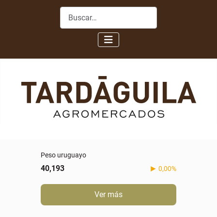
Buscar
Peso uruguayo
40,193
0,00%
Ver más