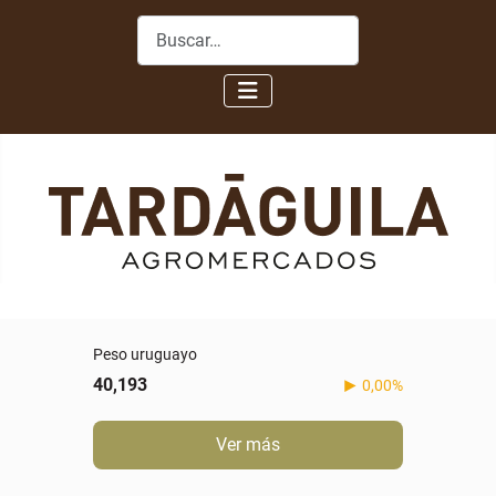
Buscar
Peso uruguayo
40,193
0,00%
Ver más