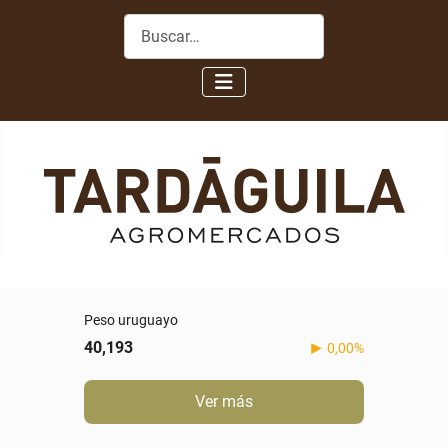
Buscar
Peso uruguayo
40,193
0,00%
Ver más