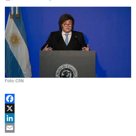
Foto: C5N
Facebook
X
LinkedIn