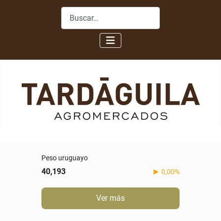
Buscar
Peso uruguayo
40,193
0,00%
Ver más