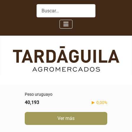
Buscar
Peso uruguayo
40,193
0,00%
Ver más