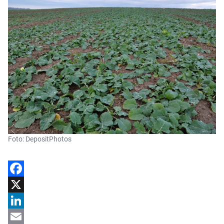
Foto: DepositPhotos
Facebook
X
LinkedIn