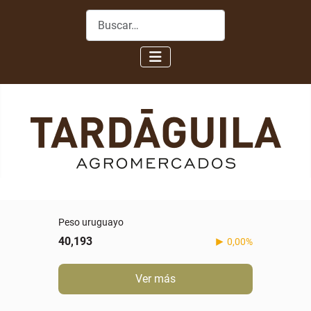
Buscar
Peso uruguayo
40,193
0,00%
Ver más