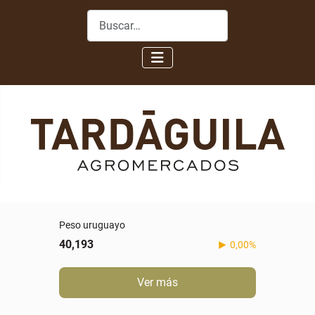
Buscar
Peso uruguayo
40,193
0,00%
Ver más