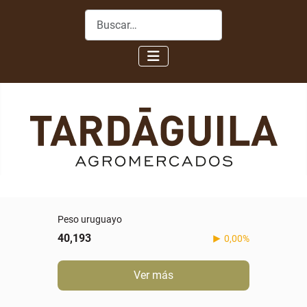
Buscar
Peso uruguayo
40,193
0,00%
Ver más