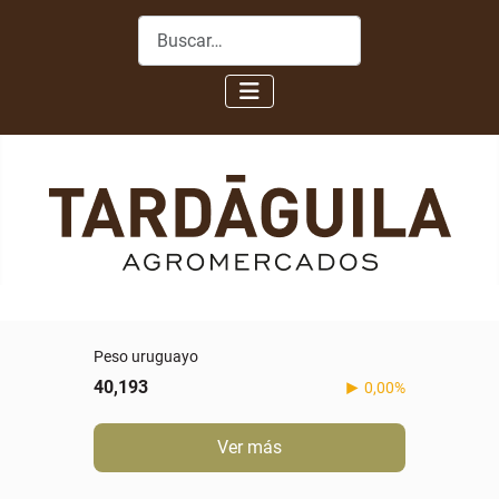
Buscar
Peso uruguayo
40,193
0,00%
Ver más