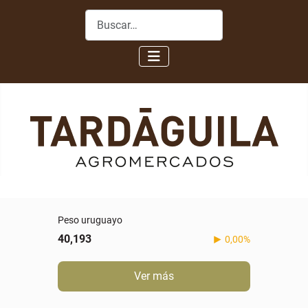
Buscar
Peso uruguayo
40,193
0,00%
Ver más