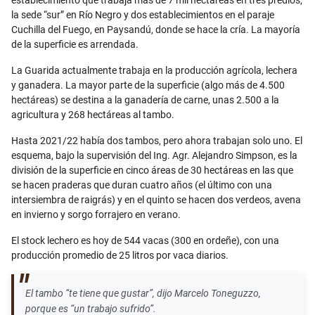
establecimiento que trabaja más de 7 mil hectáreas en tres predios,
la sede “sur” en Río Negro y dos establecimientos en el paraje
Cuchilla del Fuego, en Paysandú, donde se hace la cría. La mayoría
de la superficie es arrendada.
La Guarida actualmente trabaja en la producción agrícola, lechera
y ganadera. La mayor parte de la superficie (algo más de 4.500
hectáreas) se destina a la ganadería de carne, unas 2.500 a la
agricultura y 268 hectáreas al tambo.
Hasta 2021/22 había dos tambos, pero ahora trabajan solo uno. El
esquema, bajo la supervisión del Ing. Agr. Alejandro Simpson, es la
división de la superficie en cinco áreas de 30 hectáreas en las que
se hacen praderas que duran cuatro años (el último con una
intersiembra de raigrás) y en el quinto se hacen dos verdeos, avena
en invierno y sorgo forrajero en verano.
El stock lechero es hoy de 544 vacas (300 en ordeñe), con una
producción promedio de 25 litros por vaca diarios.
El tambo “te tiene que gustar”, dijo Marcelo Toneguzzo,
porque es “un trabajo sufrido”.