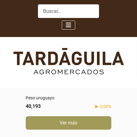
Buscar
Peso uruguayo
40,193
0,00%
Ver más