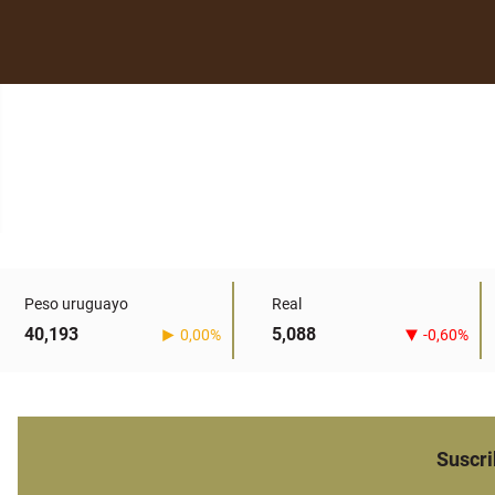
Peso uruguayo
Real
40,193
5,088
0,00%
-0,60%
Suscri