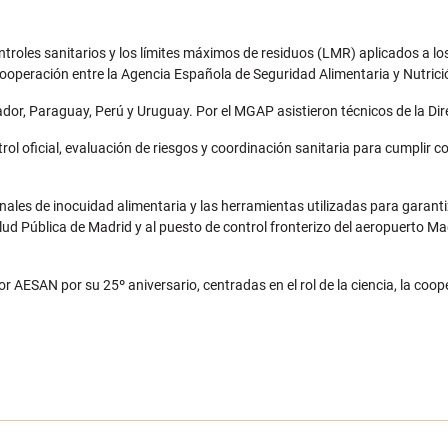
troles sanitarios y los límites máximos de residuos (LMR) aplicados a lo
 cooperación entre la Agencia Española de Seguridad Alimentaria y Nutric
uador, Paraguay, Perú y Uruguay. Por el MGAP asistieron técnicos de la D
rol oficial, evaluación de riesgos y coordinación sanitaria para cumplir c
les de inocuidad alimentaria y las herramientas utilizadas para garantiz
lud Pública de Madrid y al puesto de control fronterizo del aeropuerto M
 AESAN por su 25º aniversario, centradas en el rol de la ciencia, la coop