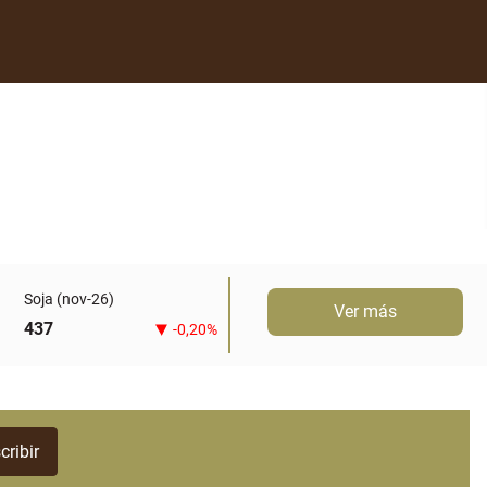
Soja (nov-26)
Ver más
437
-0,20%