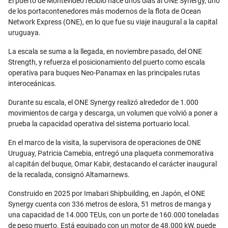
El puerto de Montevideo recibió hace unos días al ONE Synergy, uno
de los portacontenedores más modernos de la flota de Ocean
Network Express (ONE), en lo que fue su viaje inaugural a la capital
uruguaya.
La escala se suma a la llegada, en noviembre pasado, del ONE
Strength, y refuerza el posicionamiento del puerto como escala
operativa para buques Neo-Panamax en las principales rutas
interoceánicas.
Durante su escala, el ONE Synergy realizó alrededor de 1.000
movimientos de carga y descarga, un volumen que volvió a poner a
prueba la capacidad operativa del sistema portuario local.
En el marco de la visita, la supervisora de operaciones de ONE
Uruguay, Patricia Camebia, entregó una plaqueta conmemorativa
al capitán del buque, Omar Kabir, destacando el carácter inaugural
de la recalada, consignó Altamarnews.
Construido en 2025 por Imabari Shipbuilding, en Japón, el ONE
Synergy cuenta con 336 metros de eslora, 51 metros de manga y
una capacidad de 14.000 TEUs, con un porte de 160.000 toneladas
de peso muerto. Está equipado con un motor de 48.000 kW, puede