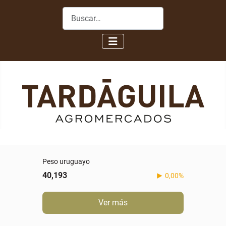
Buscar
Peso uruguayo
40,193
0,00%
Ver más