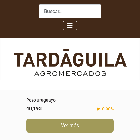
Buscar
Peso uruguayo
40,193
0,00%
Ver más