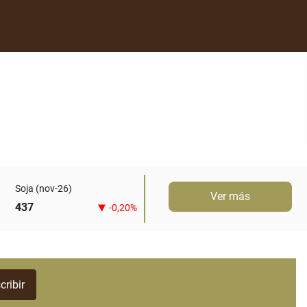
Soja (nov-26)
Ver más
437
-0,20%