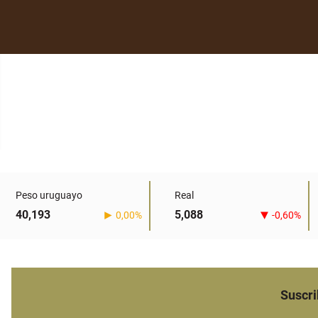
Peso uruguayo
Real
40,193
5,088
0,00%
-0,60%
Suscri