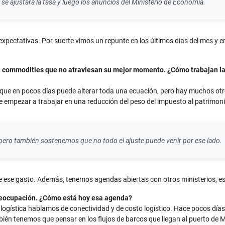
 ajustara la tasa y luego los anuncios del Ministerio de Economía.
expectativas. Por suerte vimos un repunte en los últimos días del mes y
on commodities que no atraviesan su mejor momento. ¿Cómo trabajan la
 porque en pocos días puede alterar toda una ecuación, pero hay muchos o
 empezar a trabajar en una reducción del peso del impuesto al patrimonio
pero también sostenemos que no todo el ajuste puede venir por ese lado.
e ese gasto. Además, tenemos agendas abiertas con otros ministerios, es
reocupación. ¿Cómo está hoy esa agenda?
gística hablamos de conectividad y de costo logístico. Hace pocos días 
ién tenemos que pensar en los flujos de barcos que llegan al puerto de 