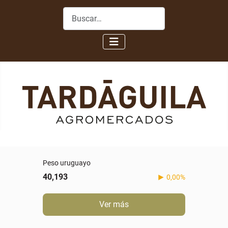
Buscar
Peso uruguayo
40,193
0,00%
Ver más