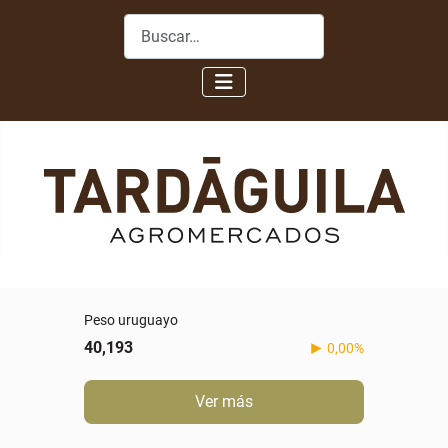
Buscar
Peso uruguayo
40,193
0,00%
Ver más