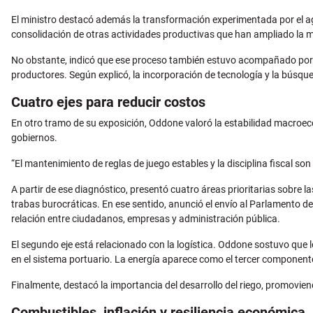
El ministro destacó además la transformación experimentada por el agr
consolidación de otras actividades productivas que han ampliado la m
No obstante, indicó que ese proceso también estuvo acompañado por f
productores. Según explicó, la incorporación de tecnología y la búsq
Cuatro ejes para reducir costos
En otro tramo de su exposición, Oddone valoró la estabilidad macroec
gobiernos.
“El mantenimiento de reglas de juego estables y la disciplina fiscal so
A partir de ese diagnóstico, presentó cuatro áreas prioritarias sobre la
trabas burocráticas. En ese sentido, anunció el envío al Parlamento de 
relación entre ciudadanos, empresas y administración pública.
El segundo eje está relacionado con la logística. Oddone sostuvo que 
en el sistema portuario. La energía aparece como el tercer componente
Finalmente, destacó la importancia del desarrollo del riego, promovie
Combustibles, inflación y resiliencia económica