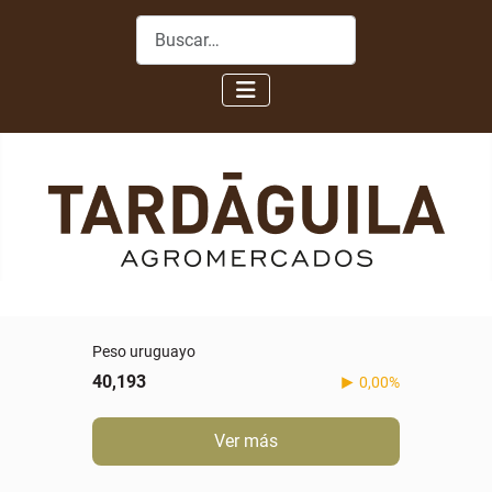
Buscar
Peso uruguayo
40,193
0,00%
Ver más