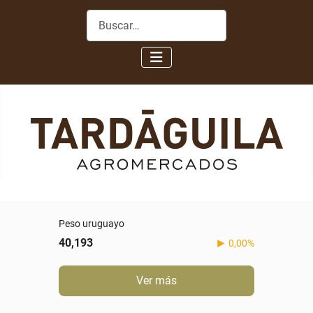
Buscar
Peso uruguayo
40,193
0,00%
Ver más