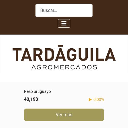
Buscar
Peso uruguayo
40,193
0,00%
Ver más