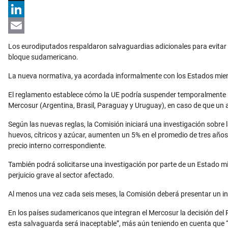
X
LinkedIn
Email
Los eurodiputados respaldaron salvaguardias adicionales para evitar pe
bloque sudamericano.
La nueva normativa, ya acordada informalmente con los Estados miemb
El reglamento establece cómo la UE podría suspender temporalmente la
Mercosur (Argentina, Brasil, Paraguay y Uruguay), en caso de que un
Según las nuevas reglas, la Comisión iniciará una investigación sobre
huevos, cítricos y azúcar, aumenten un 5% en el promedio de tres años 
precio interno correspondiente.
También podrá solicitarse una investigación por parte de un Estado mi
perjuicio grave al sector afectado.
Al menos una vez cada seis meses, la Comisión deberá presentar un i
En los países sudamericanos que integran el Mercosur la decisión del
esta salvaguarda será inaceptable”, más aún teniendo en cuenta que “