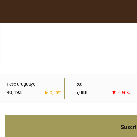
Peso uruguayo
Real
40,193
5,088
0,00%
-0,60%
Suscri