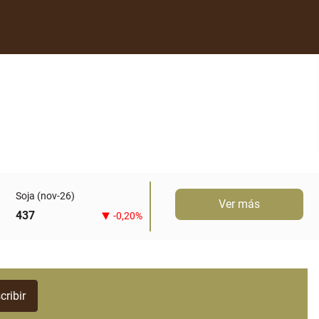
Soja (nov-26)
Ver más
437
-0,20%