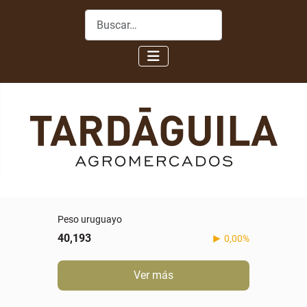
Buscar
Peso uruguayo
40,193
0,00%
Ver más