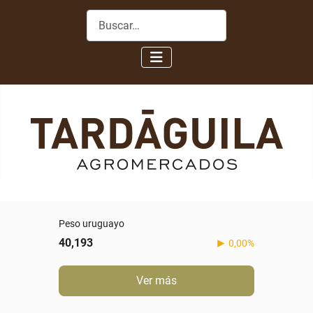
Buscar
Peso uruguayo
40,193
0,00%
Ver más