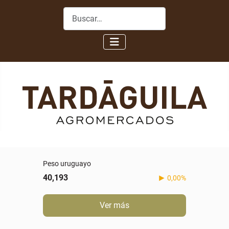
Buscar
Peso uruguayo
40,193
0,00%
Ver más