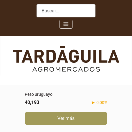
Buscar
Peso uruguayo
40,193
0,00%
Ver más