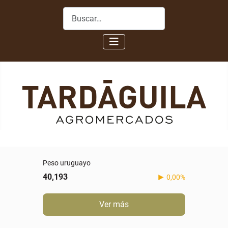
Buscar
Peso uruguayo
40,193
0,00%
Ver más