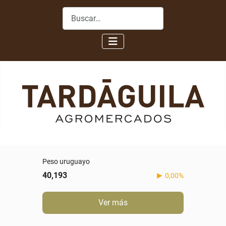
Buscar
Peso uruguayo
40,193
0,00%
Ver más