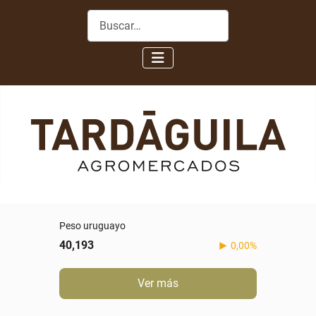
Buscar
Peso uruguayo
40,193
0,00%
Ver más