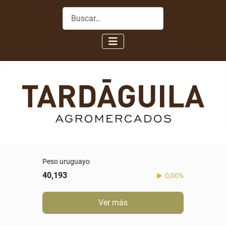
Buscar
Peso uruguayo
40,193
0,00%
Ver más