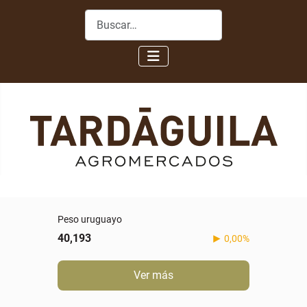
Buscar
Peso uruguayo
40,193
0,00%
Ver más