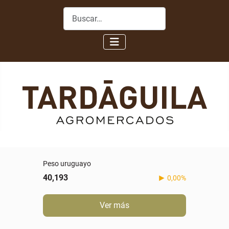
Buscar
Peso uruguayo
40,193
0,00%
Ver más