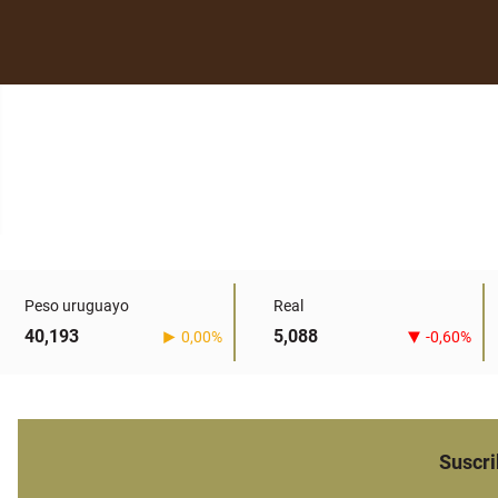
Peso uruguayo
Real
40,193
5,088
0,00%
-0,60%
Suscri