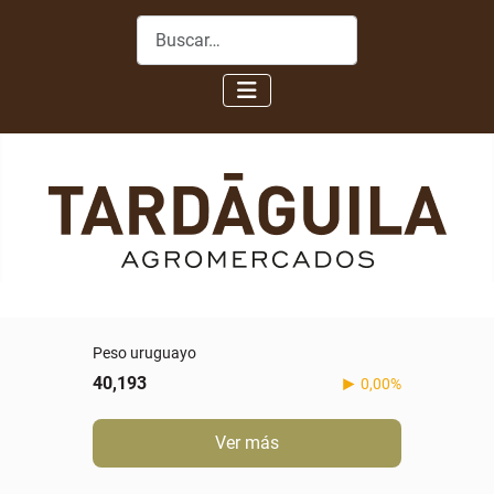
Buscar
Peso uruguayo
40,193
0,00%
Ver más