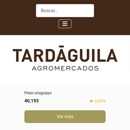
Buscar
Peso uruguayo
40,193
0,00%
Ver más