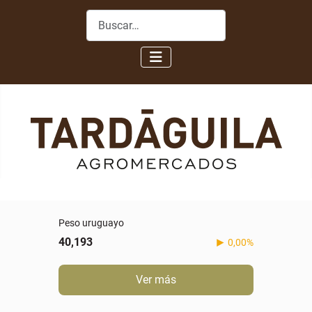
Buscar
Peso uruguayo
40,193
0,00%
Ver más