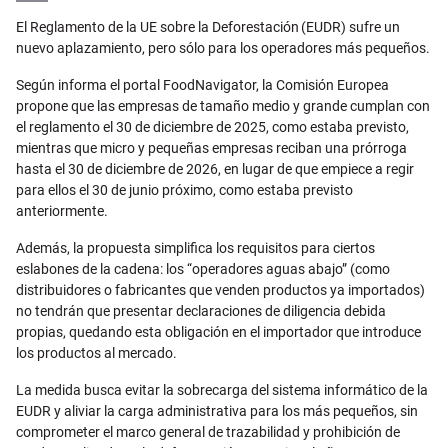
Email
El Reglamento de la UE sobre la Deforestación
(EUDR) sufre un
nuevo aplazamiento, pero s
ó
lo para los operadores m
á
s peque
ñ
os.
Seg
ú
n informa el portal FoodNavigator, la Comisi
ó
n Europea
propone que las empresas de tama
ñ
o medio y grande cumplan con
el reglamento el 30 de diciembre de 2025, como estaba previsto,
mientras que micro y pequeñas empresas reciban una prórroga
hasta el 30 de diciembre de 2026, en lugar de que empiece a regir
para ellos el 30 de junio próximo, como estaba previsto
anteriormente.
Además, la propuesta simplifica los requisitos para ciertos
eslabones de la cadena: los “operadores aguas abajo” (como
distribuidores o fabricantes que venden productos ya importados)
no tendrán que presentar declaraciones de diligencia debida
propias, quedando esta obligación en el importador que introduce
los productos al mercado.
La medida busca evitar la sobrecarga del sistema informático de la
EUDR y aliviar la carga administrativa para los más pequeños, sin
comprometer el marco general de trazabilidad y prohibición de