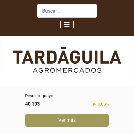
Buscar
Peso uruguayo
40,193
0,00%
Ver más