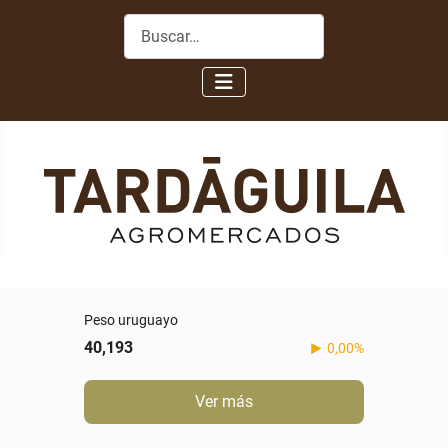
Buscar
Peso uruguayo
40,193
0,00%
Ver más