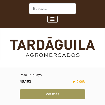
Buscar
Peso uruguayo
40,193
0,00%
Ver más