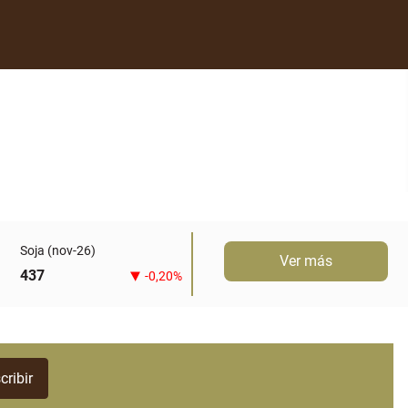
Soja (nov-26)
Ver más
437
-0,20%