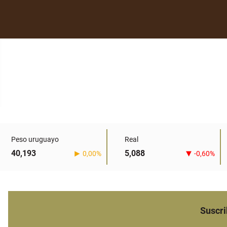
Peso uruguayo
Real
40,193
5,088
0,00%
-0,60%
Suscri