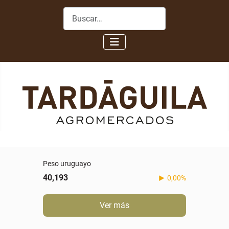
Buscar
Peso uruguayo
40,193
0,00%
Ver más