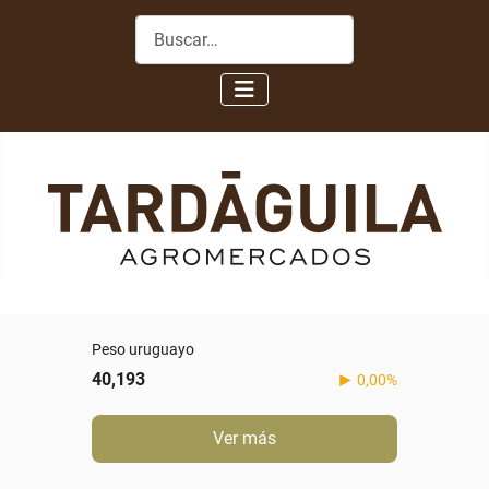
Buscar
Peso uruguayo
40,193
0,00%
Ver más