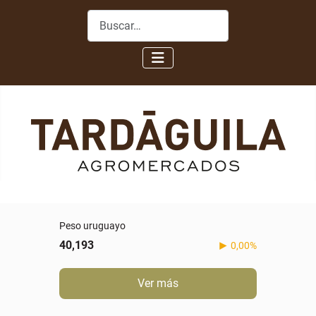
Buscar
Peso uruguayo
40,193
0,00%
Ver más