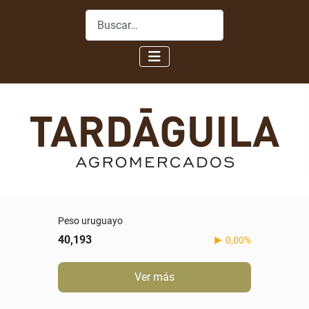
Buscar
Peso uruguayo
40,193
0,00%
Ver más