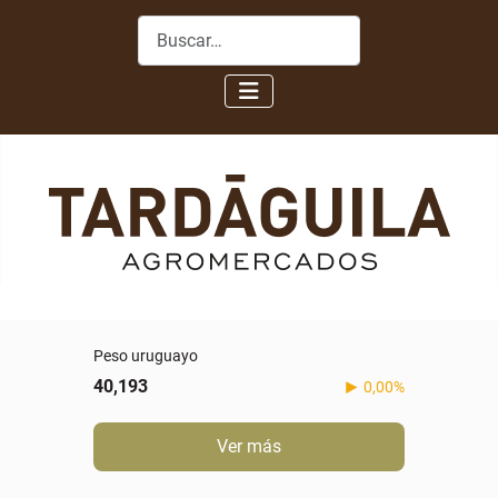
Buscar
Peso uruguayo
40,193
0,00%
Ver más